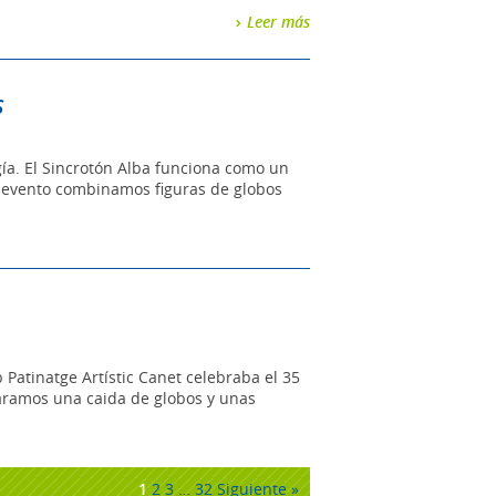
Leer más
S
ía. El Sincrotón Alba funciona como un
e evento combinamos figuras de globos
Patinatge Artístic Canet celebraba el 35
aramos una caida de globos y unas
1
2
3
…
32
Siguiente »