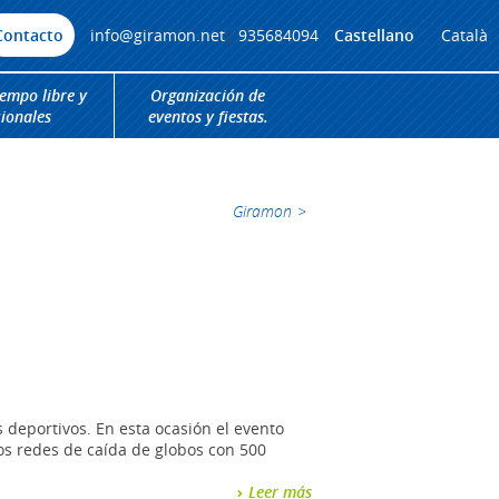
Contacto
info@giramon.net
|
935684094
Castellano
Català
iempo libre y
Organización de
cionales
eventos y fiestas.
Giramon
>
s deportivos. En esta ocasión el evento
os redes de caída de globos con 500
Leer más