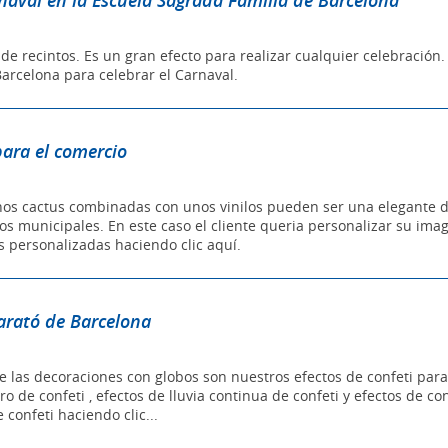
naval en la Escuela Sagrada Família de Barcelona
de recintos. Es un gran efecto para realizar cualquier celebración.
Barcelona para celebrar el Carnaval.
ara el comercio
nos cactus combinadas con unos vinilos pueden ser una elegante d
s municipales. En este caso el cliente queria personalizar su ima
 personalizadas haciendo clic aquí.
Marató de Barcelona
e las decoraciones con globos son nuestros efectos de confeti pa
ro de confeti , efectos de lluvia continua de confeti y efectos de c
 confeti haciendo clic...