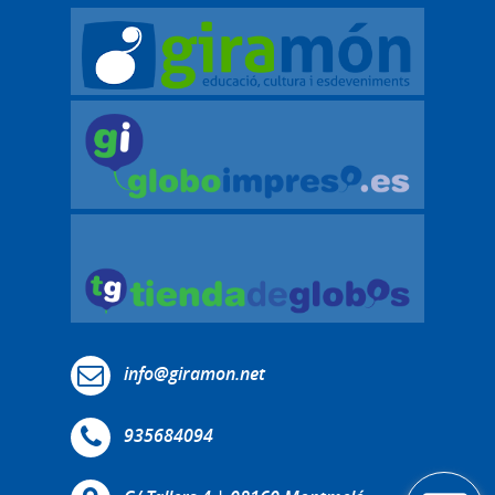
info@giramon.net
935684094