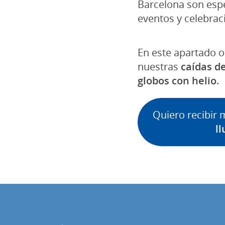
Barcelona son esp
eventos y celebrac
En este apartado 
nuestras
caídas d
globos con helio
.
Quiero recibir
ll