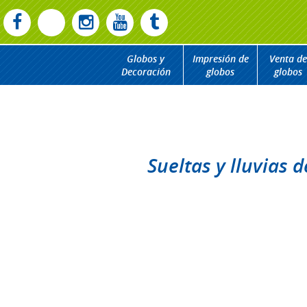
Globos y
Impresión de
Venta de
Decoración
globos
globos
Sueltas y lluvias 