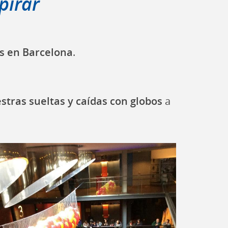
pirar
os en Barcelona
.
tras sueltas y caídas con globos
a