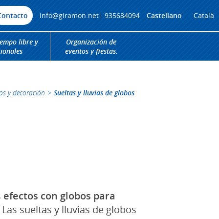
Contacto
info@giramon.net
|
935684094
Castellano
Català
iempo libre y
Organización de
cionales
eventos y fiestas.
os y decoración
>
Sueltas y lluvias de globos
s
efectos con globos para
 Las sueltas y lluvias de globos