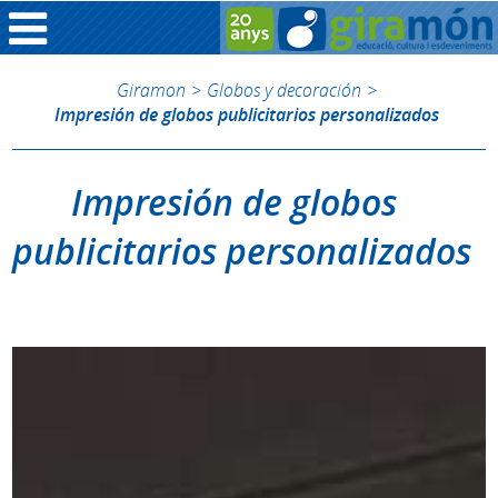
Giramon
>
Globos y decoración
>
Impresión de globos publicitarios personalizados
Impresión de globos
publicitarios personalizados