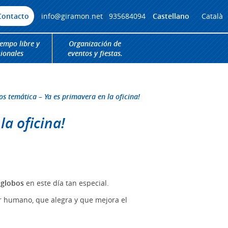
Contacto
info@giramon.net
|
935684094
Castellano
Català
iempo libre y
Organización de
cionales
eventos y fiestas.
s temática – Ya es primavera en la oficina!
a oficina!
 globos
en este día tan especial.
or humano, que alegra y que mejora el