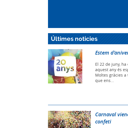
Últimes noticies
Estem d’aniver
El 22 de juny, ha 
aquest any és es
Moltes gràcies a t
que ens...
Carnaval viene
confeti