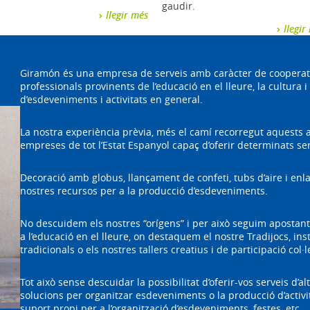
gaudir.
llegir més
llegir
Giramón és una empresa de serveis amb caràcter de cooperati
professionals provinents de l’educació en el lleure, la cultura i
d’esdeveniments i activitats en general.
La nostra experiència prèvia, més el camí recorregut aquests
empreses de tot l’Estat Espanyol capaç d’oferir determinats se
Decoració amb globus, llançament de confeti, tubs d’aire i enl
nostres recursos per a la producció d’esdeveniments.
No descuidem els nostres “orígens” i per això seguim apostant p
a l’educació en el lleure, on destaquem el nostre Tradijocs, inst
tradicionals o els nostres tallers creatius i de participació col·l
Tot això sense descuidar la possibilitat d’oferir-vos serveis d’al
solucions per organitzar esdeveniments o la producció d’activi
suport propi per a l’organització d’esdeveniments, festes, etc.