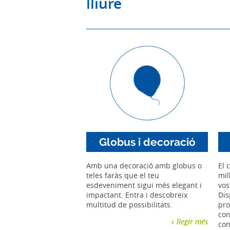
lliure
Globus i decoració
Amb una decoració amb globus o
El 
teles faràs que el teu
mil
esdeveniment sigui més elegant i
vos
impactant. Entra i descobreix
Di
multitud de possibilitats.
pro
con
llegir més
con