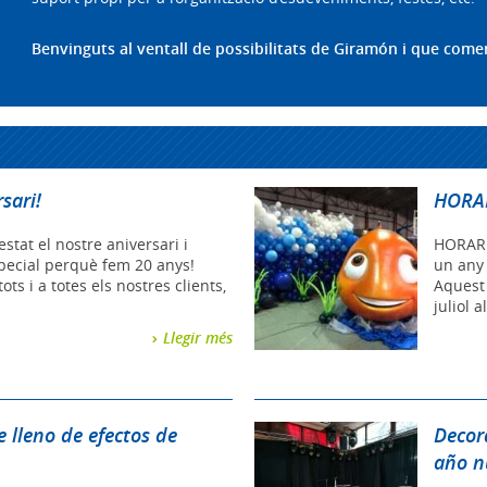
Benvinguts al ventall de possibilitats de Giramón i que comen
sari!
HORAR
estat el nostre aniversari i
HORARI
pecial perquè fem 20 anys!
un any 
ots i a totes els nostres clients,
Aquest 
juliol a
Llegir més
 lleno de efectos de
Decor
año n