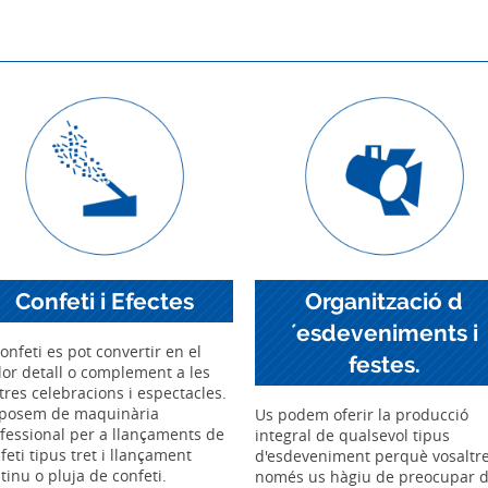
Confeti i Efectes
Organització d
´esdeveniments i
confeti es pot convertir en el
festes.
lor detall o complement a les
tres celebracions i espectacles.
sposem de maquinària
Us podem oferir la producció
fessional per a llançaments de
integral de qualsevol tipus
feti tipus tret i llançament
d'esdeveniment perquè vosaltr
tinu o pluja de confeti.
només us hàgiu de preocupar 