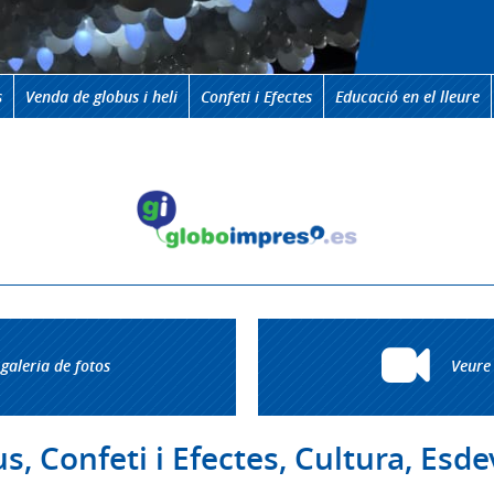
s
Venda de globus i heli
Confeti i Efectes
Educació en el lleure
galeria de fotos
Veure 
, Confeti i Efectes, Cultura, Es