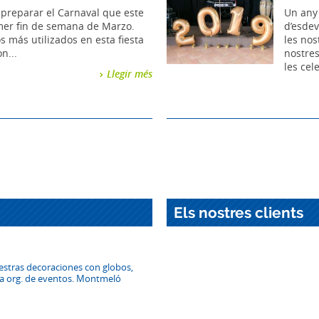
preparar el Carnaval que este
Un any 
imer fin de semana de Marzo.
d’esdev
s más utilizados en esta fiesta
les nos
n...
nostre
les cel
Llegir més
Els nostres clients
estras decoraciones con globos,
 la org. de eventos. Montmeló