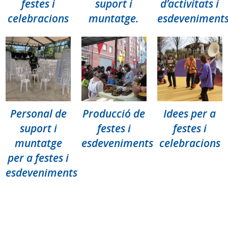
festes i
suport i
d’activitats i
celebracions
muntatge.
esdeveniment
Personal de
Producció de
Idees per a
suport i
festes i
festes i
muntatge
esdeveniments
celebracions
per a festes i
esdeveniments
Etiquetas:
actividades y fiestas
eventos
eventos