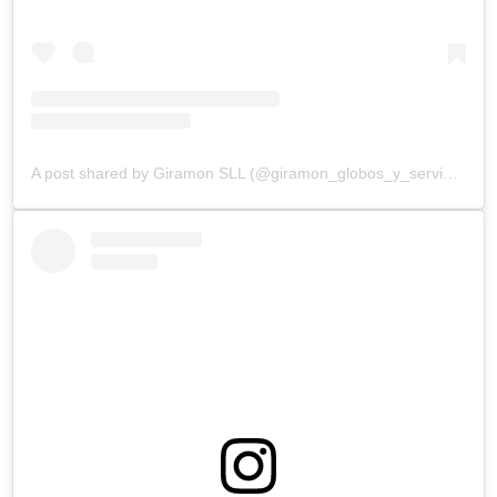
A post shared by Giramon SLL (@giramon_globos_y_servicios)