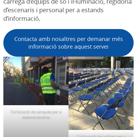
càrrega d’equips de so i il·luminació, regidoria
d’escenaris i personal per a estands
d’informació.
Contacta amb nosaltres per demanar més
informació sobre aquest servei
Col·locació de tanques per a
esdeveniments
Col·locació de cadires per a