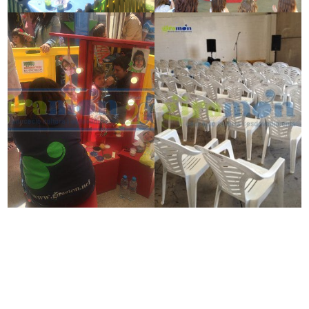
Benvinguts a Giramón a la carta!
En aquest apartat podeu descobrir com
us ajudarem a trobar les millors