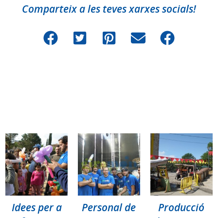
Comparteix a les teves xarxes socials!
Serveis relacionats amb
Organització d´esdeveniments i
festes.
Idees per a
Personal de
Producció