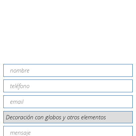
Barcelona
Fiesta
fiestas
fiestas Barcelona
ideas eventos
ideas fiestas
organización
eventos
organización fiestas
personal
eventos
personal montaje
recursos eventos
recursos fiestas
Contacta amb nosaltres