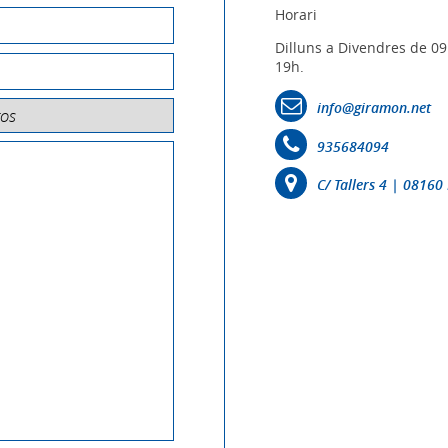
Horari
Dilluns a Divendres de 09
19h.
info@giramon.net
935684094
C/ Tallers 4 | 0816