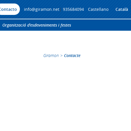
Contacto
info@giramon.net
|
935684094
Castellano
Català
Organització d’esdeveniments i festes
Giramon
>
Contacte