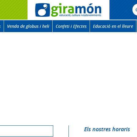
s
Venda de globus i heli
Confeti i Efectes
Educació en el lleure
Els nostres horaris