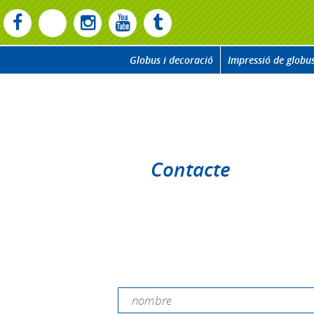
Globus i decoració
Impressió de globu
Contacte
Contacta amb nosaltres