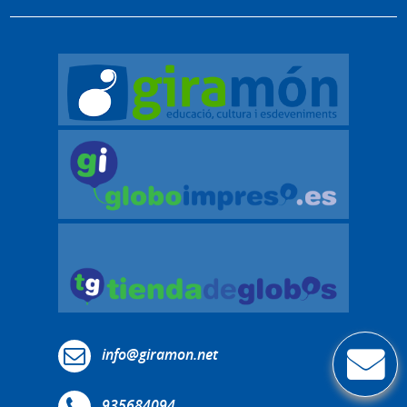
info@giramon.net
935684094