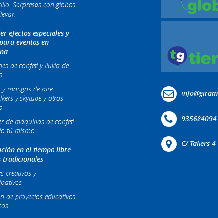
ilio. Sorpresas con globos
levar.
ler efectos especiales y
 para eventos en
ona
s de confeti y lluvia de
s
 y mangas de aire,
info@giram
lkers y skytube y otros
s
935684094
ler de máquinas de confeti
lo tú mismo
C/ Tallers 
ción en el tiempo libre
s tradicionales
es creativos y
ipativos
ón de proyectos educativos
cos