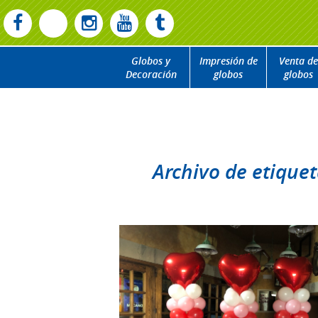
Globos y
Impresión de
Venta de
Decoración
globos
globos
Archivo de etiquet