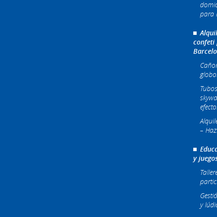
domic
para l
Alqui
confeti
Barcel
Cañone
globo
Tubos
skywa
efecto
Alqui
– Haz
Educa
y juego
Taller
partic
Gesti
y lúdi