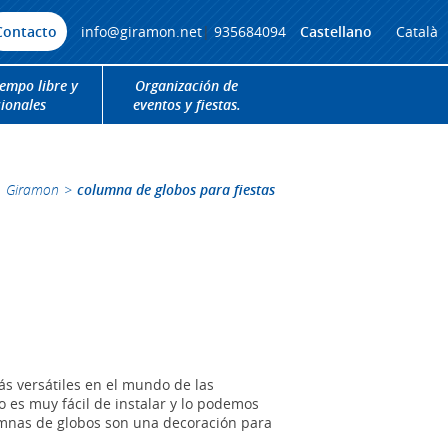
Contacto
info@giramon.net
|
935684094
Castellano
Català
iempo libre y
Organización de
cionales
eventos y fiestas.
Giramon
>
columna de globos para fiestas
s versátiles en el mundo de las
 es muy fácil de instalar y lo podemos
olumnas de globos son una decoración para