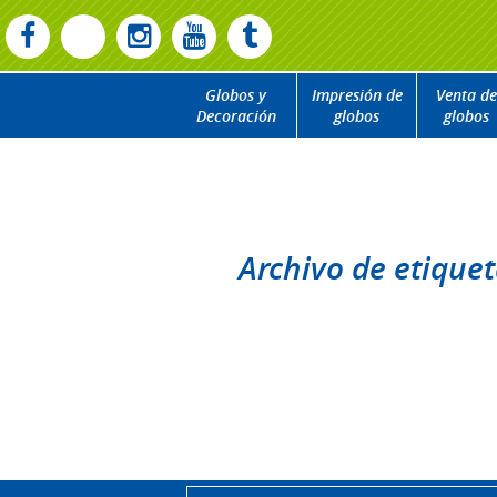
Globos y
Impresión de
Venta de
Decoración
globos
globos
Archivo de etique
Disculpa, nada para mostra