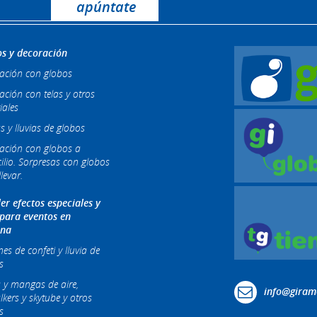
s y decoración
ación con globos
ación con telas y otros
iales
s y lluvias de globos
ación con globos a
ilio. Sorpresas con globos
levar.
ler efectos especiales y
 para eventos en
ona
s de confeti y lluvia de
s
 y mangas de aire,
info@giram
lkers y skytube y otros
s