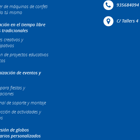
935684094
ler de máquinas de confeti
lo tú mismo
C/ Tallers 
ción en el tiempo libre
s tradicionales
es creativos y
ipativos
ón de proyectos educativos
cos
ización de eventos y
para fiestas y
raciones
nal de soporte y montaje
cción de actividades y
os
sión de globos
tarios personalizados