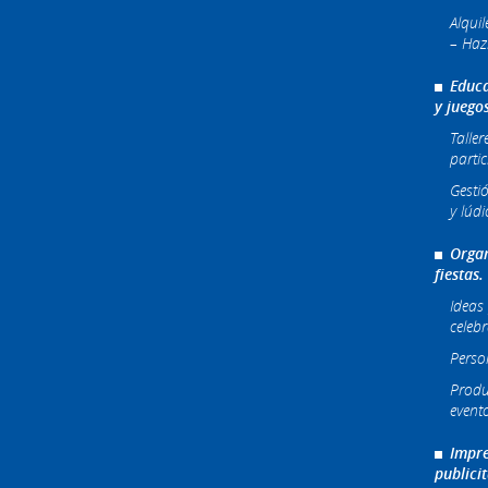
Alqui
– Haz
Educa
y juego
Taller
partic
Gesti
y lúdi
Organ
fiestas.
Ideas 
celeb
Perso
Produ
event
Impre
publici