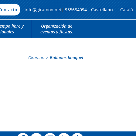
Contacto
info@giramon.net
|
935684094
Castellano
Català
iempo libre y
Organización de
cionales
eventos y fiestas.
Giramon
>
Balloons bouquet