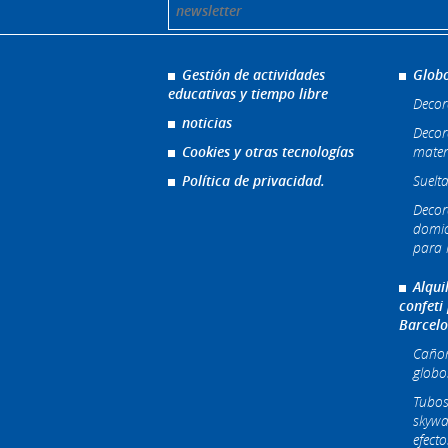
Gestión de actividades
Globo
educativas y tiempo libre
Decor
noticias
Decor
Cookies y otras tecnologías
mater
Política de privacidad.
Suelta
Decor
domic
para l
Alqui
confeti
Barcel
Cañone
globo
Tubos
skywa
efecto