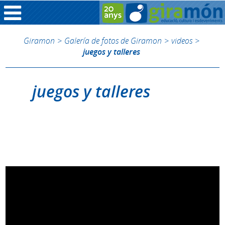
Giramon
>
Galería de fotos de Giramon
>
videos
>
juegos y talleres
juegos y talleres
Juegos y talleres