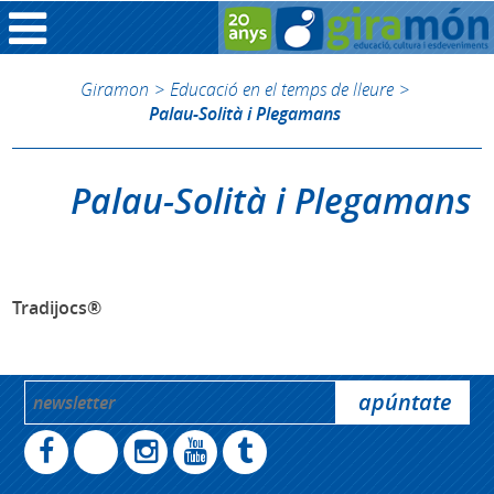
Giramon
>
Educació en el temps de lleure
>
Palau-Solità i Plegamans
Palau-Solità i Plegamans
Tradijocs®