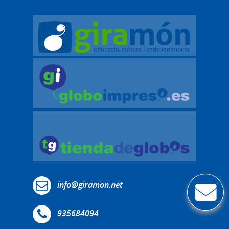
info@giramon.net
935684094