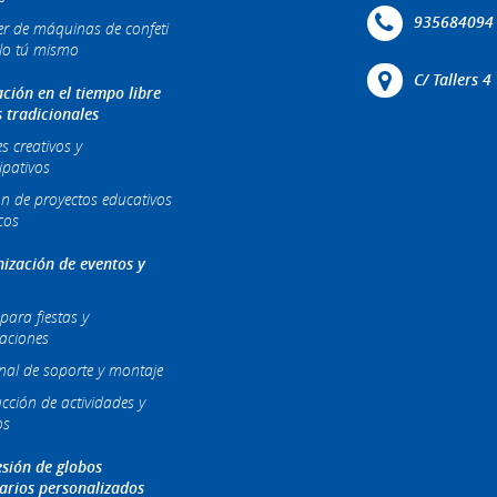
935684094
ler de máquinas de confeti
lo tú mismo
C/ Tallers 
ción en el tiempo libre
s tradicionales
es creativos y
ipativos
ón de proyectos educativos
cos
ización de eventos y
para fiestas y
raciones
nal de soporte y montaje
cción de actividades y
os
sión de globos
tarios personalizados