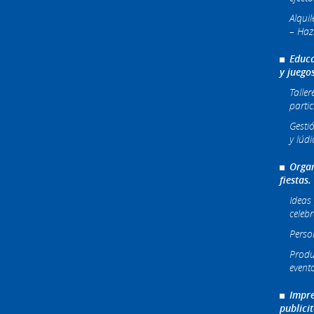
Alqui
– Haz
Educa
y juego
Taller
partic
Gesti
y lúdi
Organ
fiestas.
Ideas 
celeb
Perso
Produ
event
Impre
publici