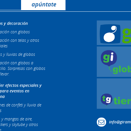
s y decoración
ación con globos
ación con telas y otros
iales
s y lluvias de globos
ación con globos a
ilio. Sorpresas con globos
levar.
ler efectos especiales y
 para eventos en
ona
s de confeti y lluvia de
s
 y mangas de aire,
info@giram
lkers y skytube y otros
s