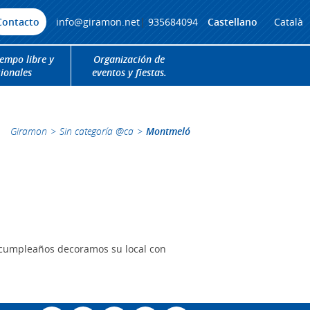
Contacto
info@giramon.net
|
935684094
Castellano
Català
iempo libre y
Organización de
cionales
eventos y fiestas.
Giramon
>
Sin categoría @ca
>
Montmeló
e cumpleaños decoramos su local con