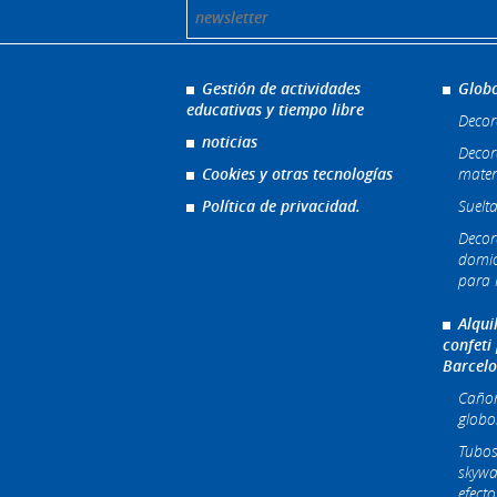
Gestión de actividades
Globo
educativas y tiempo libre
Decor
noticias
Decor
Cookies y otras tecnologías
mater
Política de privacidad.
Suelta
Decor
domic
para l
Alqui
confeti
Barcel
Cañone
globo
Tubos
skywa
efecto