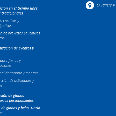
C/ Tallers 
ción en el tiempo libre
s tradicionales
es creativos y
ipativos
ón de proyectos educativos
cos
ización de eventos y
para fiestas y
raciones
nal de soporte y montaje
cción de actividades y
os
sión de globos
tarios personalizados
 de globos y helio. Hazlo
o.