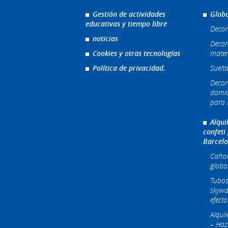
Gestión de actividades
Globo
educativas y tiempo libre
Decor
noticias
Decor
Cookies y otras tecnologías
mater
Política de privacidad.
Suelta
Decor
domic
para l
Alqui
confeti
Barcel
Cañone
globo
Tubos
skywa
efecto
Alqui
– Haz