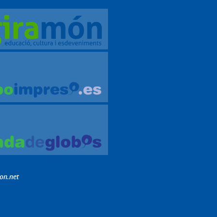
on.net