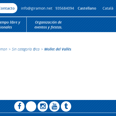
Contacto
info@giramon.net
|
935684094
Castellano
Català
iempo libre y
Organización de
cionales
eventos y fiestas.
amon
>
Sin categoría @ca
>
Mollet del Vallès