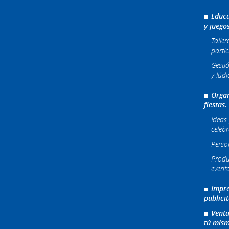
Educa
y juego
Taller
partic
Gesti
y lúdi
Organ
fiestas.
Ideas 
celeb
Perso
Produ
event
Impre
publici
Venta
tú mism