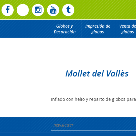
Globos y
Impresión de
Venta de
Decoración
globos
globos
Mollet del Vallès
Inflado con helio y reparto de globos par