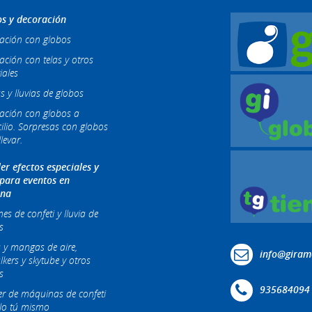
s y decoración
ación con globos
ación con telas y otros
iales
s y lluvias de globos
ación con globos a
ilio. Sorpresas con globos
levar.
ler efectos especiales y
 para eventos en
ona
s de confeti y lluvia de
s
 y mangas de aire,
info@giram
lkers y skytube y otros
s
935684094
ler de máquinas de confeti
lo tú mismo