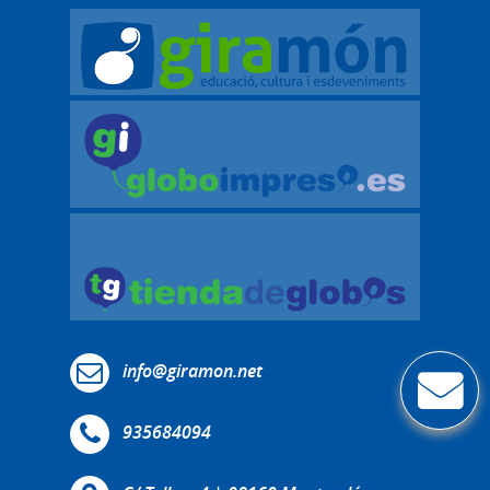
info@giramon.net
935684094