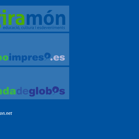
on.net