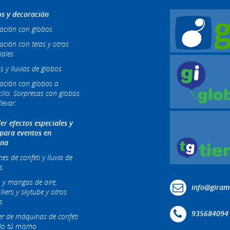
s y decoración
ación con globos
ación con telas y otros
iales
s y lluvias de globos
ación con globos a
ilio. Sorpresas con globos
levar.
ler efectos especiales y
 para eventos en
ona
s de confeti y lluvia de
s
 y mangas de aire,
info@giram
lkers y skytube y otros
s
935684094
ler de máquinas de confeti
lo tú mismo