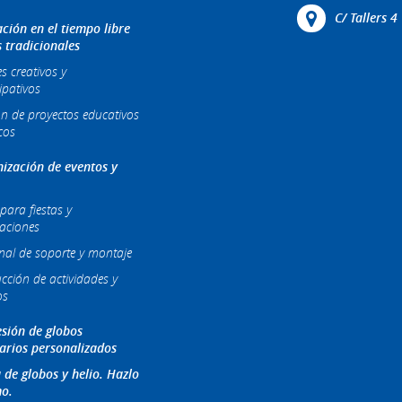
C/ Tallers 
ción en el tiempo libre
s tradicionales
es creativos y
ipativos
ón de proyectos educativos
cos
ización de eventos y
para fiestas y
raciones
nal de soporte y montaje
cción de actividades y
os
sión de globos
tarios personalizados
 de globos y helio. Hazlo
o.