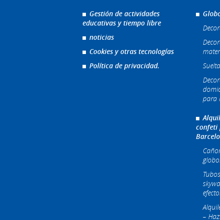
Gestión de actividades
Globo
educativas y tiempo libre
Decor
noticias
Decor
Cookies y otras tecnologías
mater
Política de privacidad.
Suelta
Decor
domic
para l
Alqui
confeti
Barcel
Cañone
globo
Tubos
skywa
efecto
Alqui
– Haz