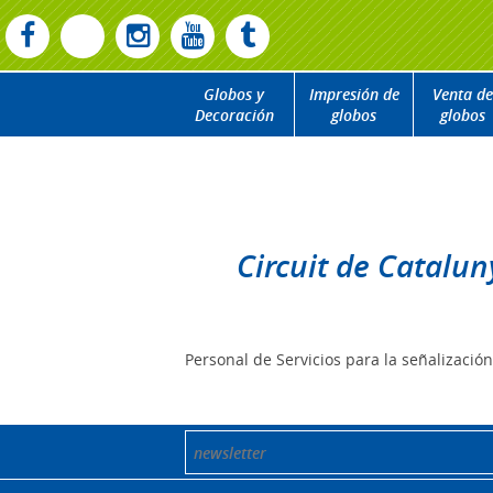
Globos y
Impresión de
Venta de
Decoración
globos
globos
Circuit de Catalu
Personal de Servicios para la señalizació