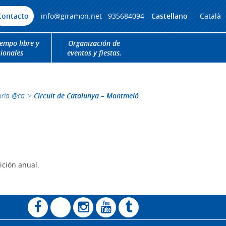
Contacto
info@giramon.net
|
935684094
Castellano
Català
iempo libre y
Organización de
cionales
eventos y fiestas.
oría @ca
>
Circuit de Catalunya – Montmeló
tición anual.