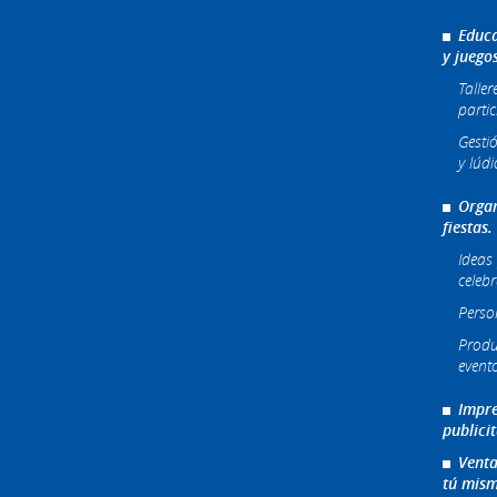
Educa
y juego
Taller
partic
Gesti
y lúdi
Organ
fiestas.
Ideas 
celeb
Perso
Produ
event
Impre
publici
Venta
tú mism