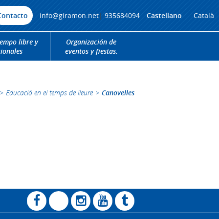
Contacto
info@giramon.net
|
935684094
Castellano
Català
iempo libre y
Organización de
cionales
eventos y fiestas.
>
Educació en el temps de lleure
>
Canovelles