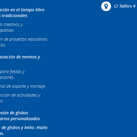
C/ Tallers 
ción en el tiempo libre
s tradicionales
es creativos y
ipativos
ón de proyectos educativos
cos
ización de eventos y
para fiestas y
raciones
nal de soporte y montaje
cción de actividades y
os
sión de globos
tarios personalizados
 de globos y helio. Hazlo
o.