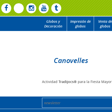
Globos y
Impresión de
Venta de
Decoración
globos
globos
Canovelles
Actividad
Tradijocs®
para la Fiesta Mayor