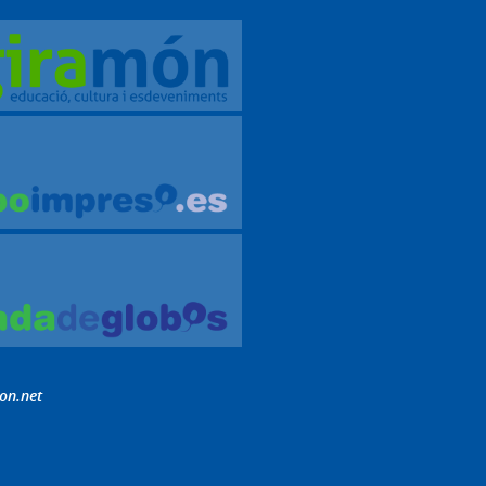
on.net