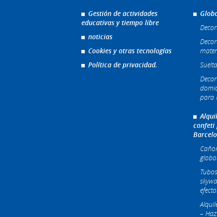
Gestión de actividades
Globo
educativas y tiempo libre
Decor
noticias
Decor
Cookies y otras tecnologías
mater
Política de privacidad.
Suelta
Decor
domic
para l
Alqui
confeti
Barcel
Cañone
globo
Tubos
skywa
efecto
Alqui
– Haz