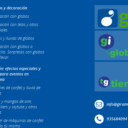
s y decoración
ación con globos
ación con telas y otros
iales
s y lluvias de globos
ación con globos a
ilio. Sorpresas con globos
levar.
ler efectos especiales y
 para eventos en
ona
s de confeti y lluvia de
s
 y mangas de aire,
info@giram
lkers y skytube y otros
s
935684094
ler de máquinas de confeti
lo tú mismo