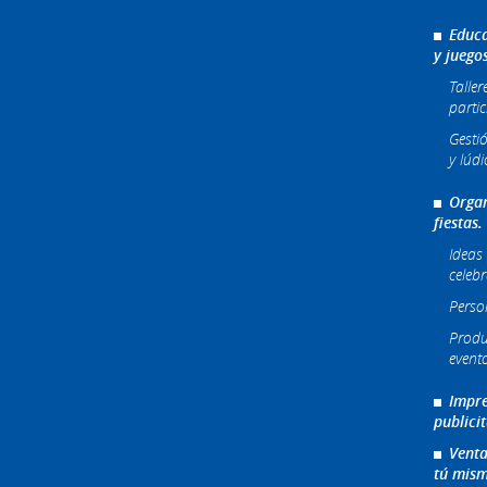
Educa
y juego
Taller
partic
Gesti
y lúdi
Organ
fiestas.
Ideas 
celeb
Perso
Produ
event
Impre
publici
Venta
tú mism