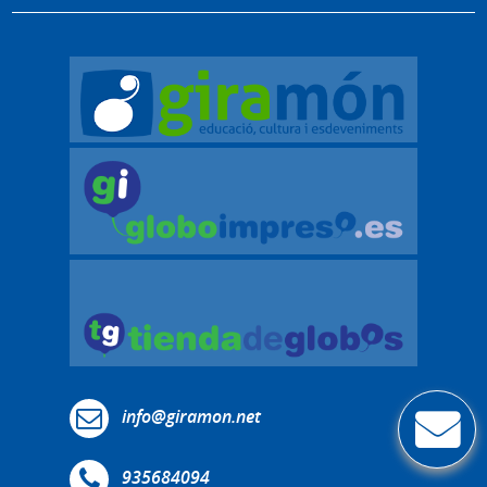
info@giramon.net
935684094