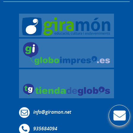
info@giramon.net
935684094