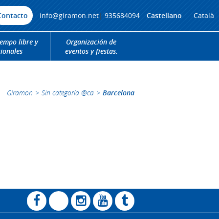
Contacto
info@giramon.net
|
935684094
Castellano
Català
iempo libre y
Organización de
cionales
eventos y fiestas.
Giramon
>
Sin categoría @ca
>
Barcelona