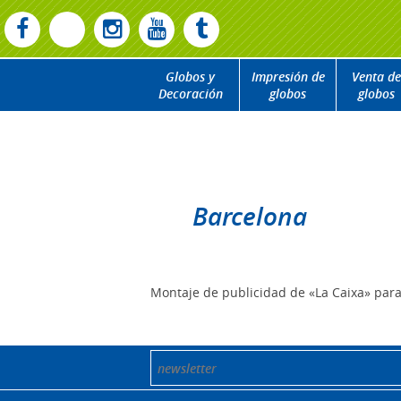
Globos y
Impresión de
Venta de
Decoración
globos
globos
Barcelona
Montaje de publicidad de «La Caixa» para 