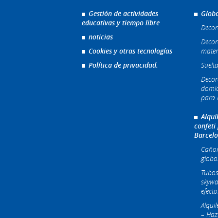
Gestión de actividades
Globo
educativas y tiempo libre
Decor
noticias
Decor
Cookies y otras tecnologías
mater
Política de privacidad.
Suelta
Decor
domic
para l
Alqui
confeti
Barcel
Cañone
globo
Tubos
skywa
efecto
Alqui
– Haz