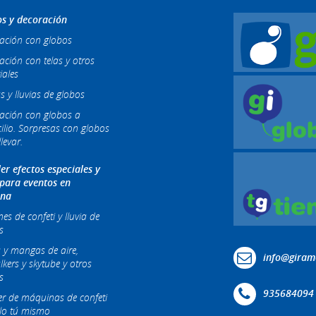
s y decoración
ación con globos
ación con telas y otros
iales
s y lluvias de globos
ación con globos a
ilio. Sorpresas con globos
levar.
ler efectos especiales y
 para eventos en
ona
s de confeti y lluvia de
s
 y mangas de aire,
info@giram
lkers y skytube y otros
s
935684094
ler de máquinas de confeti
lo tú mismo