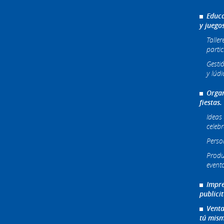
Educa
y juego
Taller
partic
Gesti
y lúdi
Organ
fiestas.
Ideas 
celeb
Perso
Produ
event
Impre
publici
Venta
tú mism