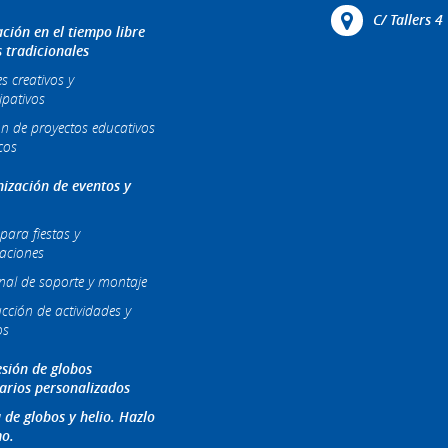
C/ Tallers 
ción en el tiempo libre
s tradicionales
es creativos y
ipativos
ón de proyectos educativos
cos
ización de eventos y
para fiestas y
raciones
nal de soporte y montaje
cción de actividades y
os
sión de globos
tarios personalizados
 de globos y helio. Hazlo
o.