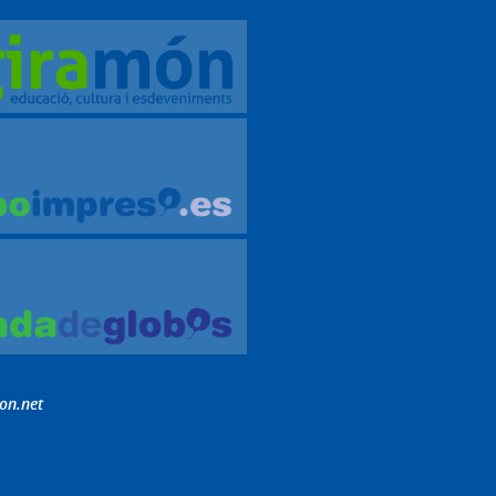
on.net