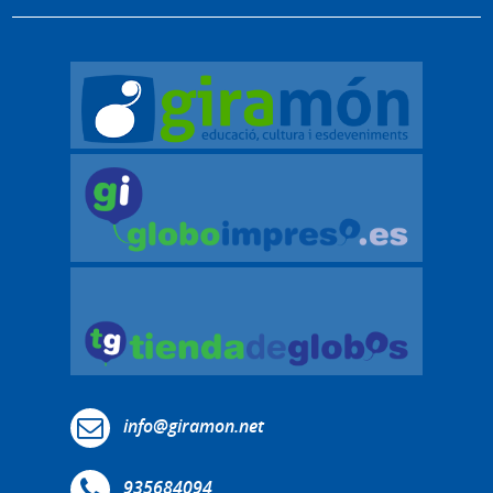
info@giramon.net
935684094