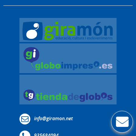
info@giramon.net
935684094