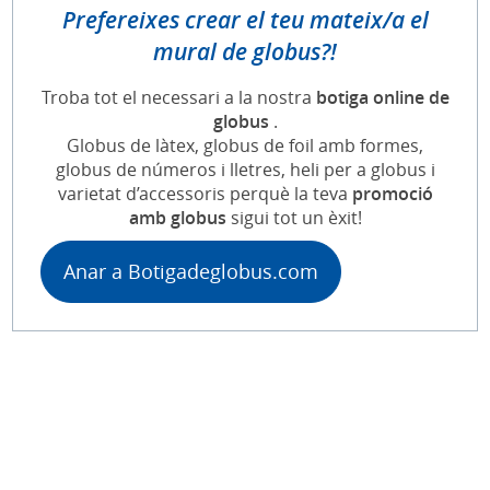
Prefereixes crear el teu mateix/a el
mural de globus?!
Troba tot el necessari a la nostra
botiga online de
globus
.
Globus de làtex, globus de foil amb formes,
globus de números i lletres, heli per a globus i
varietat d’accessoris perquè la teva
promoció
amb globus
sigui tot un èxit!
Anar a Botigadeglobus.com
Etiquetas:
decoració amb globus per a esdeveniments
decoración con globos