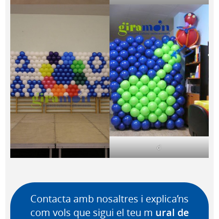
d
Contacta amb nosaltres i explica’ns
com vols que sigui el teu m
ural de