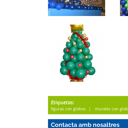
Etiquetas:
figuras con globos
murales con glo
Contacta amb nosaltres