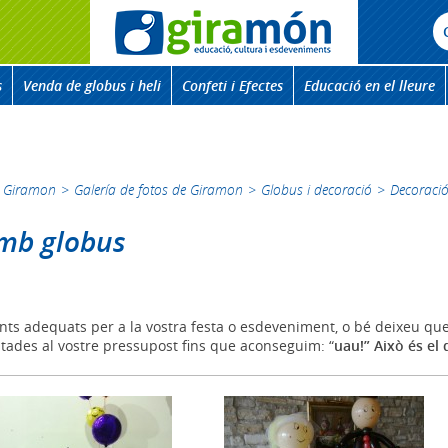
s
Venda de globus i heli
Confeti i Efectes
Educació en el lleure
Giramon
>
Galería de fotos de Giramon
>
Globus i decoració
>
Decoraci
amb globus
ements adequats per a la vostra festa o esdeveniment, o bé deixeu q
stades al vostre pressupost fins que aconseguim: “
uau!” Això és el 