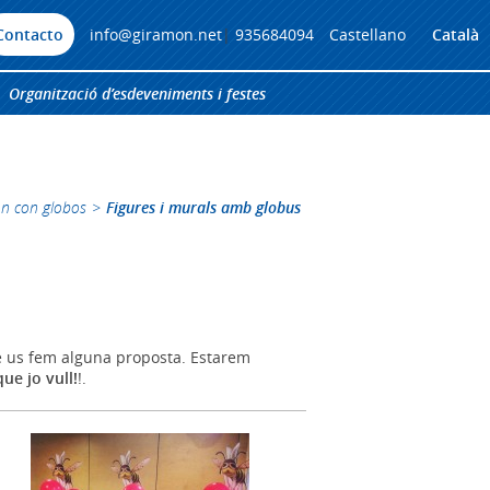
Contacto
info@giramon.net
|
935684094
Castellano
Català
Organització d’esdeveniments i festes
ón con globos
>
Figures i murals amb globus
ue us fem alguna proposta. Estarem
que jo vull!
!.