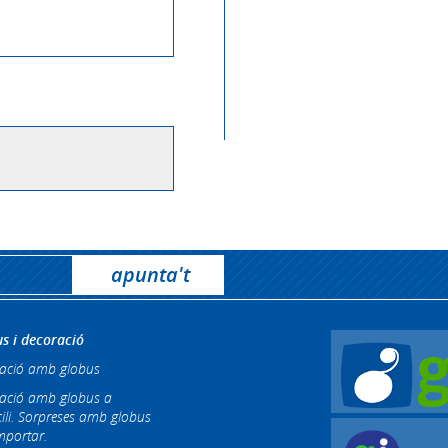
s i decoració
ació amb globus
ació amb globus a
ili. Sorpreses amb globus
mportar.