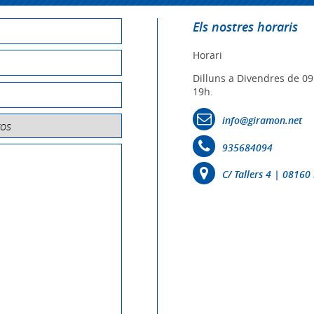
Els nostres horaris
Horari
Dilluns a Divendres de 09
19h.
info@giramon.net
935684094
C/ Tallers 4 | 0816