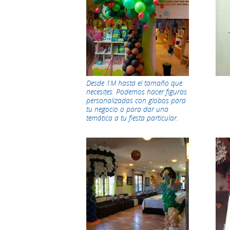
Desde 1M hasta el tamaño que
necesites. Podemos hacer figuras
personalizadas con globos para
tu negocio o para dar una
temática a tu fiesta particular.