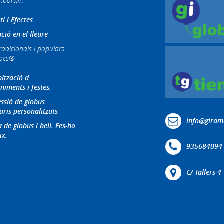
mportar.
ti i Efectes
ció en el lleure
radicionals i populars.
jocs®
ització d
niments i festes.
ssió de globus
aris personalitzats
info@giram
 de globus i heli. Fes-ho
ix.
935684094
C/ Tallers 