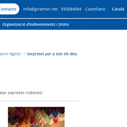
Contacto
info@giramon.net
|
935684094
Castellano
Català
Organització d’esdeveniments i festes
para regalar.
>
Sorpreses per a tots els dies.
alar sopreses rodones!