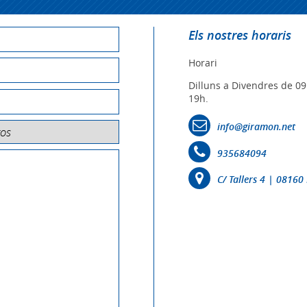
Els nostres horaris
Horari
Dilluns a Divendres de 09
19h.
info@giramon.net
935684094
C/ Tallers 4 | 0816