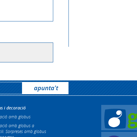
s i decoració
ació amb globus
ació amb globus a
ili. Sorpreses amb globus