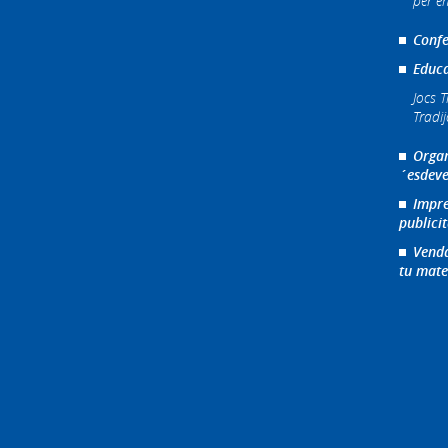
per e
Confe
Educa
Jocs T
Tradi
Organ
´esdeve
Impre
publicit
Venda
tu mate