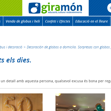
s
Venda de globus i heli
Confeti i Efectes
Educació en el lleure
bus i decoració
>
Decoración de globos a domicilio. Sorpresas con globos 
s els dies.
r un detall amb aquesta persona, qualsevol excusa és bona per reg