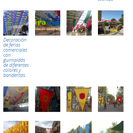
Decoración
de ferias
comerciales
con
guirnaldas
de diferentes
colores y
banderitas.