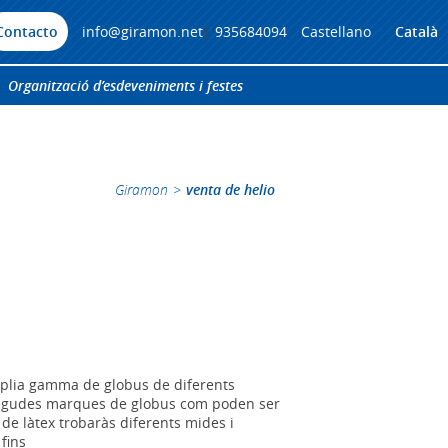
Contacto
info@giramon.net
|
935684094
Castellano
Català
Organització d’esdeveniments i festes
Giramon
>
venta de helio
lia gamma de globus de diferents
onegudes marques de globus com poden ser
de làtex trobaràs diferents mides i
fins