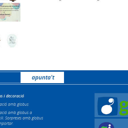
s i decoració
ació amb globus
ació amb globus a
ili. Sorpreses amb globus
mportar.