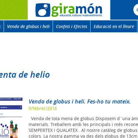
s
Venda de globus i heli
Confeti i Efectes
Educació en el lleure
enta de helio
Venda de globus i heli. Fes-ho tu mateix.
9/febrer/2016
Venda de tota mena de globus Disposem d´una àmp
materials. Treballem amb les principals i més rec
SEMPERTEX i QUALATEX . Al nostre catàleg de globus 
colors. La nostra gamma va des dels globus de 13cm 