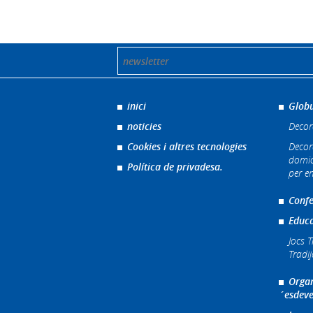
inici
Globu
noticies
Decor
Cookies i altres tecnologies
Decor
domic
Política de privadesa.
per e
Confe
Educa
Jocs T
Tradi
Organ
´esdeve