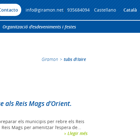
Contacto
info@giramon.net
|
935684094
Castellano
Català
Organització d’esdeveniments i festes
Giramon
>
tubs d\'aire
re als Reis Mags d’Orient.
preparar els municipis per rebre els Reis
ls Reis Mags per amenitzar l’espera de...
Llegir més