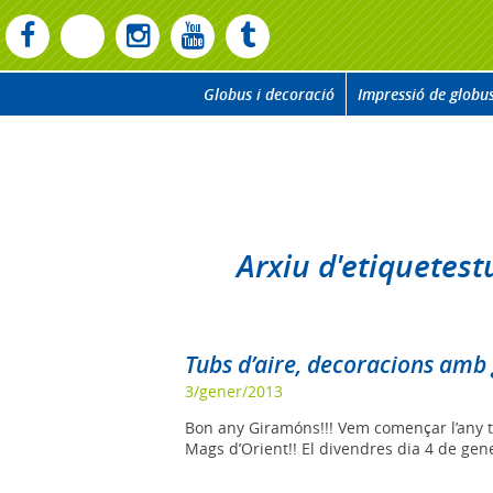
Globus i decoració
Impressió de globu
Arxiu d'etiquetest
Tubs d’aire, decoracions amb g
3/gener/2013
Bon any Giramóns!!! Vem començar l’any tal
Mags d’Orient!! El divendres dia 4 de gener