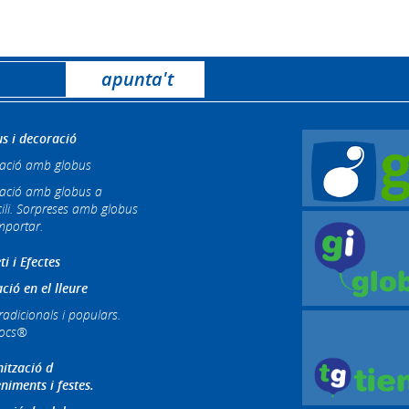
s i decoració
ació amb globus
ació amb globus a
ili. Sorpreses amb globus
mportar.
ti i Efectes
ció en el lleure
radicionals i populars.
jocs®
ització d
niments i festes.