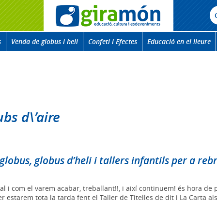
s
Venda de globus i heli
Confeti i Efectes
Educació en el lleure
ubs d\’aire
lobus, globus d’heli i tallers infantils per a reb
 i com el varem acabar, treballant!!, i així continuem! és hora de 
 estarem tota la tarda fent el Taller de Titelles de dit i La Carta a