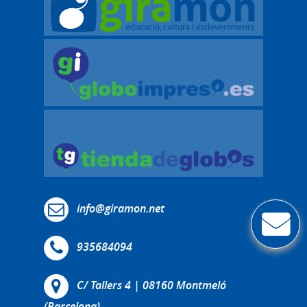
info@giramon.net
935684094
C/ Tallers 4 | 08160 Montmeló
(Barcelona)