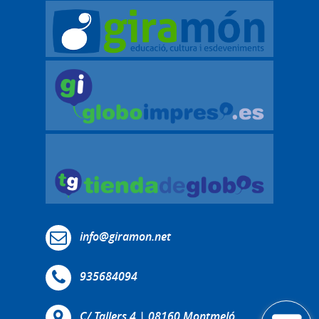
info@giramon.net
935684094
C/ Tallers 4 | 08160 Montmeló