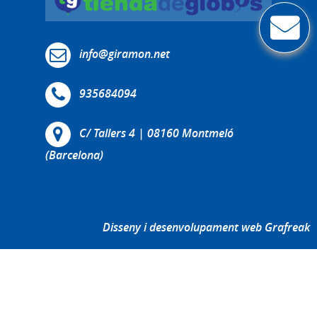
info@giramon.net
935684094
C/ Tallers 4 | 08160 Montmeló
(Barcelona)
Disseny i desenvolupament web Grafreak