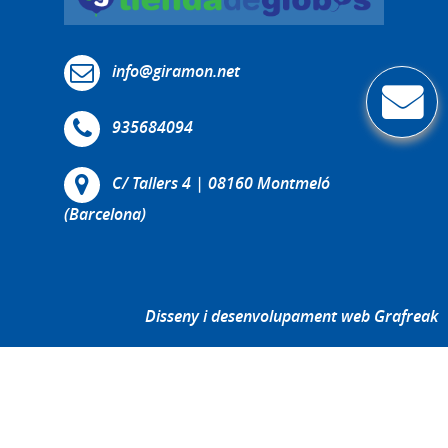
info@giramon.net
935684094
C/ Tallers 4 | 08160 Montmeló
(Barcelona)
Disseny i desenvolupament web Grafreak