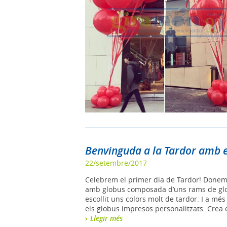
Benvinguda a la Tardor amb e
22/setembre/2017
Celebrem el primer dia de Tardor! Donem
amb globus composada d’uns rams de glo
escollit uns colors molt de tardor. I a m
els globus impresos personalitzats. Crea e
Llegir més