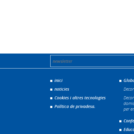
inici
Globu
noticies
Decor
Cookies i altres tecnologies
Decor
domic
Política de privadesa.
per e
Confe
Educa