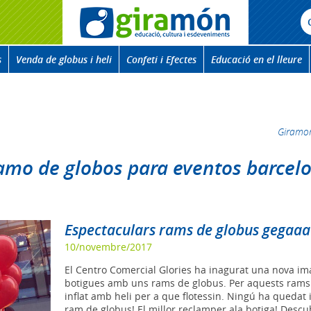
s
Venda de globus i heli
Confeti i Efectes
Educació en el lleure
Giramo
ramo de globos para eventos barcel
Espectaculars rams de globus gegaa
10/novembre/2017
El Centro Comercial Glories ha inagurat una nova im
botigues amb uns rams de globus. Per aquests rams 
inflat amb heli per a que flotessin. Ningú ha quedat
ram de globus! El millor reclamper ala botiga! Desc