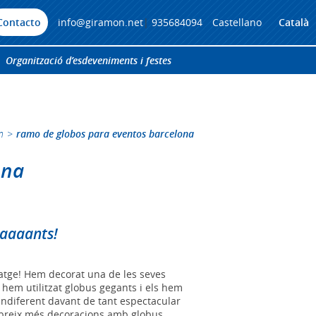
Contacto
info@giramon.net
|
935684094
Castellano
Català
Organització d’esdeveniments i festes
n
>
ramo de globos para eventos barcelona
ona
aaaaants!
atge! Hem decorat una de les seves
hem utilitzat globus gegants i els hem
 indiferent davant de tant espectacular
ubreix més decoracions amb globus...