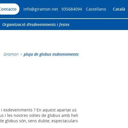
Contacto
info@giramon.net
|
935684094
Castellano
Català
Organització d’esdeveniments i festes
Giramon
>
pluja de globus esdeveniments
s i esdeveniments ? En aquest apartat us
s i les nostres soltes de globus amb heli
 de globus són, sens dubte, espectaculars