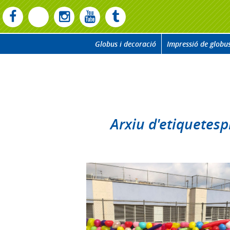
Globus i decoració
Impressió de globu
Arxiu d'etiquetes