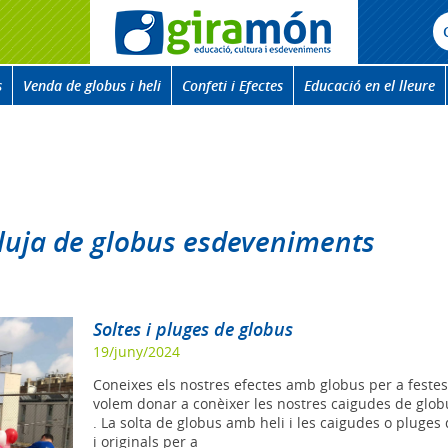
s
Venda de globus i heli
Confeti i Efectes
Educació en el lleure
pluja de globus esdeveniments
Soltes i pluges de globus
19/juny/2024
Coneixes els nostres efectes amb globus per a feste
volem donar a conèixer les nostres caigudes de globu
. La solta de globus amb heli i les caigudes o pluges
i originals per a