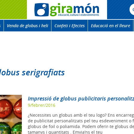
s
Venda de globus i heli
Confeti i Efectes
Educació en el lleure
lobus serigrafiats
Impressió de globus publicitaris personalit
9/febrer/2016
¿Necessites un globus amb el teu logo? Ens encarre
de publicitat personalitzats pel teu esdeveniment o fe
globus de foil o poliamida. Podem oferir-te globus de
tamanys i quantitats . Emvia’ns el teu