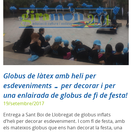
Globus de làtex amb heli per
esdeveniments … per decorar i per
una enlairada de globus de fi de festa!
19/setembre/2017
Entrega a Sant Boi de Llobregat de globus inflats
d’heli per decorar esdeveniment. I com fí de festa, amb
els mateixos globus que ens han decorat la festa, una