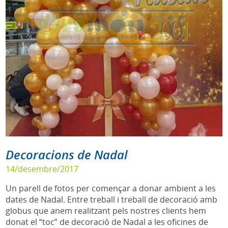
Decoracions de Nadal
14/desembre/2017
Un parell de fotos per començar a donar ambient a les
dates de Nadal. Entre treball i treball de decoració amb
globus que anem realitzant pels nostres clients hem
donat el “toc” de decoració de Nadal a les oficines de