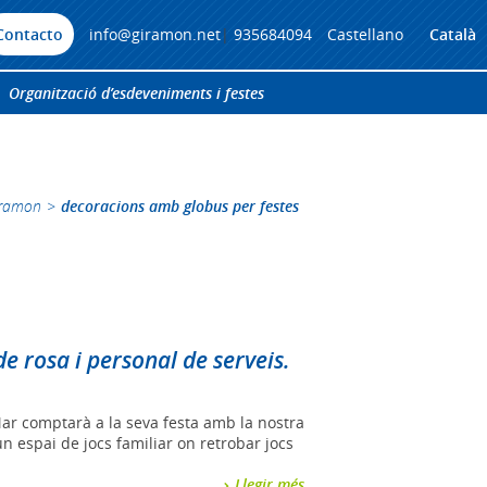
Contacto
info@giramon.net
|
935684094
Castellano
Català
Organització d’esdeveniments i festes
iramon
>
decoracions amb globus per festes
e rosa i personal de serveis.
Mar comptarà a la seva festa amb la nostra
n espai de jocs familiar on retrobar jocs
Llegir més