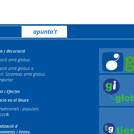
s i decoració
ació amb globus
ació amb globus a
ili. Sorpreses amb globus
mportar.
ti i Efectes
ció en el lleure
radicionals i populars.
jocs®
ització d
niments i festes.