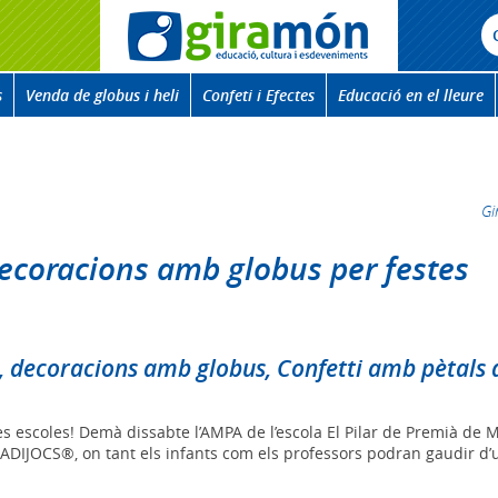
s
Venda de globus i heli
Confeti i Efectes
Educació en el lleure
G
decoracions amb globus per festes
s, decoracions amb globus, Confetti amb pètals d
s escoles! Demà dissabte l’AMPA de l’escola El Pilar de Premià de 
TRADIJOCS®, on tant els infants com els professors podran gaudir d’u