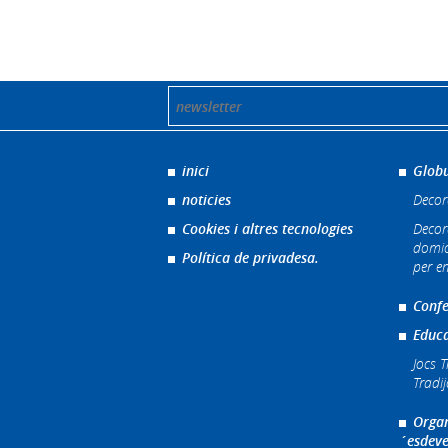
inici
Globu
noticies
Decor
Cookies i altres tecnologies
Decor
domic
Política de privadesa.
per e
Confe
Educa
Jocs T
Tradi
Organ
´esdeve