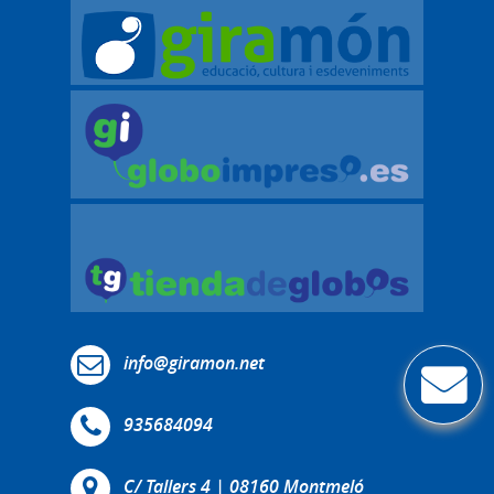
info@giramon.net
935684094
C/ Tallers 4 | 08160 Montmeló