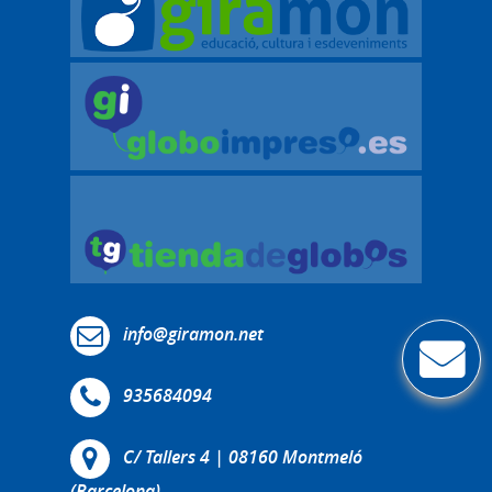
info@giramon.net
935684094
C/ Tallers 4 | 08160 Montmeló
(Barcelona)