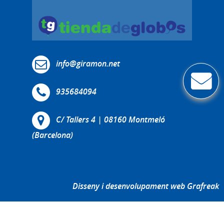
info@giramon.net
935684094
C/ Tallers 4 | 08160 Montmeló
(Barcelona)
Disseny i desenvolupament web Grafreak