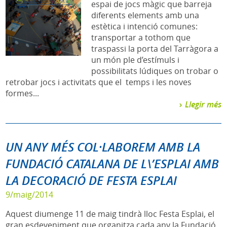
espai de jocs màgic que barreja
diferents elements amb una
estètica i intenció comunes:
transportar a tothom que
traspassi la porta del Tarràgora a
un món ple d’estímuls i
possibilitats lúdiques on trobar o
retrobar jocs i activitats que el temps i les noves
formes...
Llegir més
UN ANY MÉS COL·LABOREM AMB LA
FUNDACIÓ CATALANA DE L\’ESPLAI AMB
LA DECORACIÓ DE FESTA ESPLAI
9/maig/2014
Aquest diumenge 11 de maig tindrà lloc Festa Esplai, el
gran esdeveniment que organitza cada any la Fundació