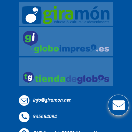
info@giramon.net
935684094