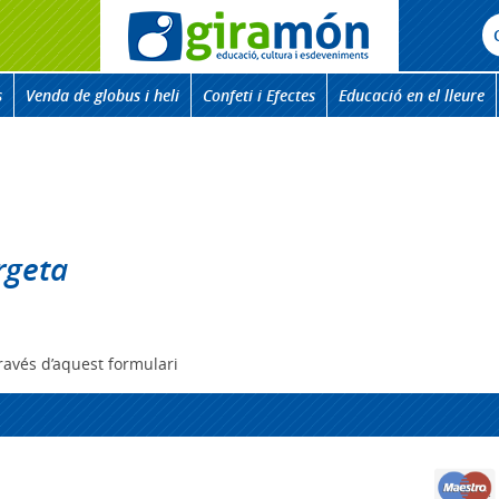
s
Venda de globus i heli
Confeti i Efectes
Educació en el lleure
rgeta
ravés d’aquest formulari