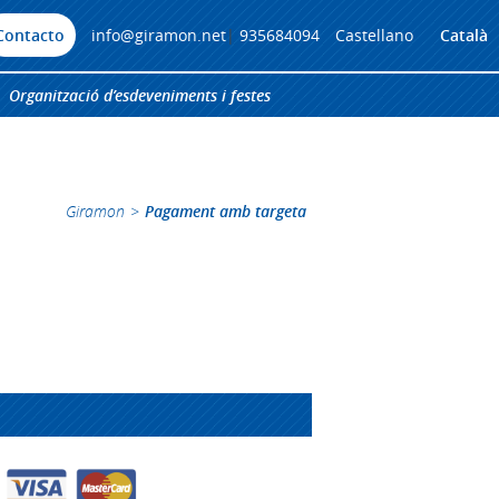
Contacto
info@giramon.net
|
935684094
Castellano
Català
Organització d’esdeveniments i festes
Giramon
>
Pagament amb targeta