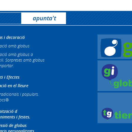
s i decoració
ació amb globus
ació amb globus a
ili. Sorpreses amb globus
mportar.
ti i Efectes
ció en el lleure
radicionals i populars.
jocs®
ització d
niments i festes.
ssió de globus
aris personalitzats