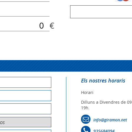
€
Els nostres horaris
Horari
Dilluns a Divendres de 09
19h.
info@giramon.net
935684094