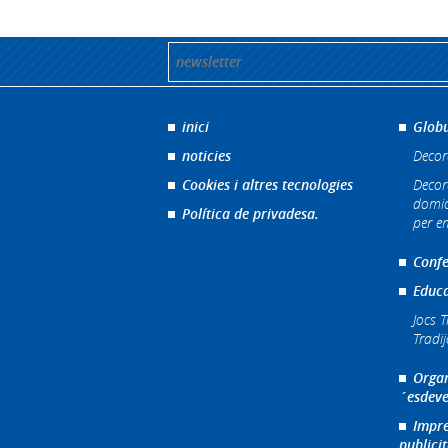
inici
Globu
noticies
Decor
Cookies i altres tecnologies
Decor
domic
Política de privadesa.
per e
Confe
Educa
Jocs T
Tradi
Organ
´esdeve
Impre
publicit