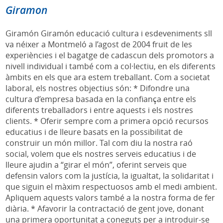
Giramon
Giramón Giramón educació cultura i esdeveniments sll
va néixer a Montmeló a l’agost de 2004 fruit de les
experiències i el bagatge de cadascun dels promotors a
nivell individual i també com a col·lectiu, en els diferents
àmbits en els que ara estem treballant. Com a societat
laboral, els nostres objectius són: * Difondre una
cultura d’empresa basada en la confiança entre els
diferents treballadors i entre aquests i els nostres
clients. * Oferir sempre com a primera opció recursos
educatius i de lleure basats en la possibilitat de
construir un món millor. Tal com diu la nostra raó
social, volem que els nostres serveis educatius i de
lleure ajudin a “girar el món”, oferint serveis que
defensin valors com la justícia, la igualtat, la solidaritat i
que siguin el màxim respectuosos amb el medi ambient.
Apliquem aquests valors també a la nostra forma de fer
diària. * Afavorir la contractació de gent jove, donant
una primera oportunitat a coneguts per a introduir-se