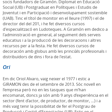
socis fundadors de Giramón. Diplomat en Educació
Social (UB) i Postgraduat en Polítiques i Estudis de
Joventut i en Participació i desenvolupament sostenible
(UAB). Tinc el títol de monitor en el lleure (1997) i el de
director del del 201, i he fet diversos cursos
d'especialitzacó en Ludoteques. A Giramón em dedico a
l'administració en general, al seguiment dels serveis
educatius i a la producció de les decoracions i altres
recursos per a la festa. He fet diversos cursos de
decoración amb globus amb les princiàls profesionals i
distribuïdors de dins i fora de l'estat.
Ori
Em dic Oriol Alvaro, vaig neixer el 1977 i estic a
GIRAMON des de el setembre de 2013. Sòc novell en
l’empresa però no en les tasques que m’han
encomanat, doncs ja són amb 9 anys d’experiència en el
sector (fent d’actor, de productor, de monitor, …) i a
més vaig tenir la possibilitat de fer el Postgrau de
Producció i Gestió d’Espectacles (UB). Estic en el