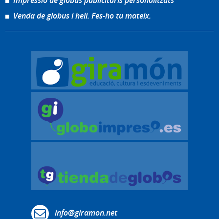
Impressió de globus publicitaris personalitzats
Venda de globus i heli. Fes-ho tu mateix.
info@giramon.net