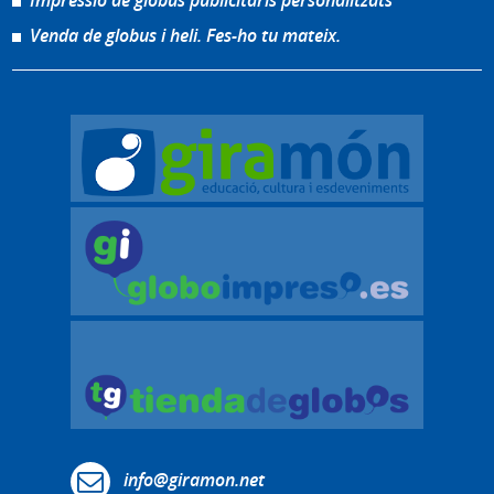
Impressió de globus publicitaris personalitzats
Venda de globus i heli. Fes-ho tu mateix.
info@giramon.net