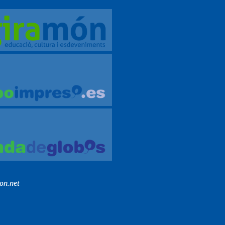
on.net