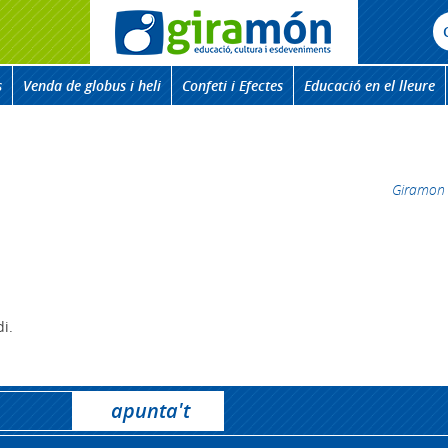
s
Venda de globus i heli
Confeti i Efectes
Educació en el lleure
Giramon
di.