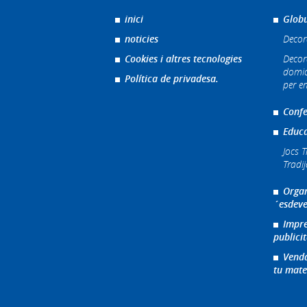
inici
Globu
noticies
Decor
Cookies i altres tecnologies
Decor
domic
Política de privadesa.
per e
Confe
Educa
Jocs T
Tradi
Organ
´esdeve
Impre
publicit
Venda
tu mate