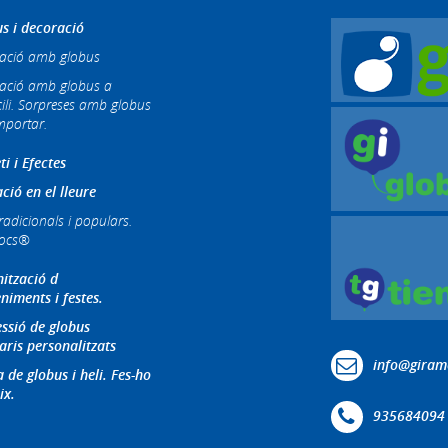
s i decoració
ació amb globus
ació amb globus a
ili. Sorpreses amb globus
mportar.
ti i Efectes
ció en el lleure
radicionals i populars.
jocs®
ització d
niments i festes.
ssió de globus
aris personalitzats
info@giram
 de globus i heli. Fes-ho
ix.
935684094