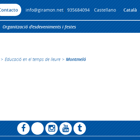
Contacto
info@giramon.net
|
935684094
Castellano
Català
Organització d’esdeveniments i festes
>
Educació en el temps de lleure
>
Montmeló