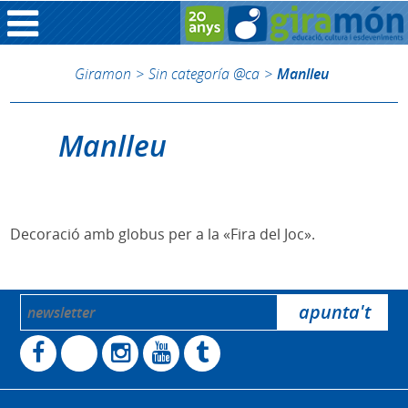
Giramon
>
Sin categoría @ca
>
Manlleu
Manlleu
Decoració amb globus per a la «Fira del Joc».